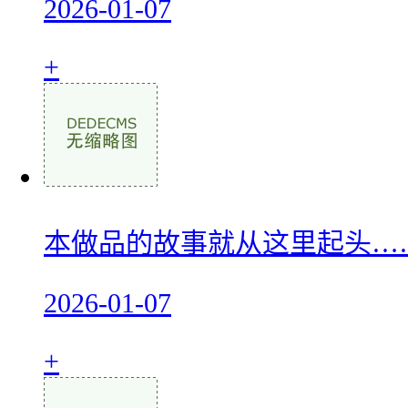
2026-01-07
+
本做品的故事就从这里起头…
2026-01-07
+