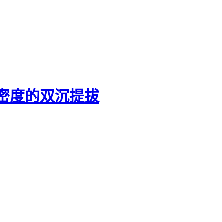
密度的双沉提拔