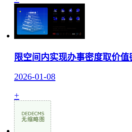
限空间内实现办事密度取价值
2026-01-08
+