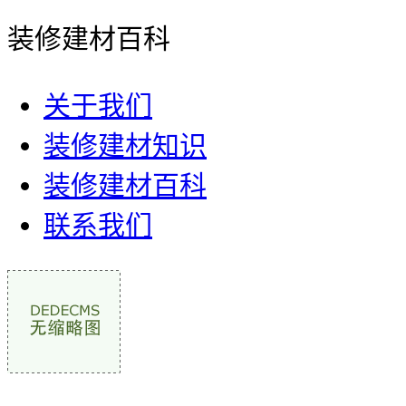
装修建材百科
关于我们
装修建材知识
装修建材百科
联系我们