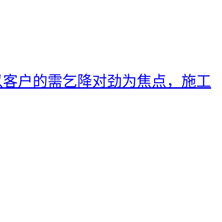
以客户的需乞降对劲为焦点，施工