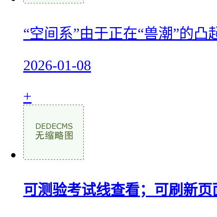
“空间系”由于正在“兽潮”的
2026-01-08
+
可测验考试线查看；可刷新页