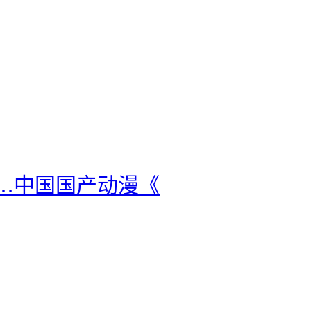
…中国国产动漫《