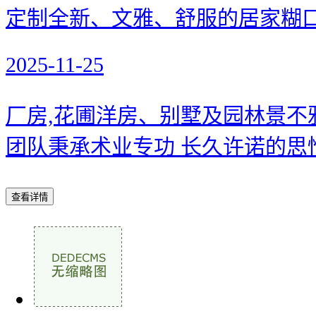
定制全新、文雅、舒服的居家糊
2025-11-25
厂房,花圃洋房、别墅及园林景不
团队秉承术业专功 长久许诺的思惟
查看详情