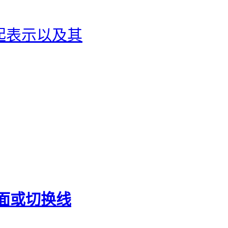
凸起表示以及其
面或切换线