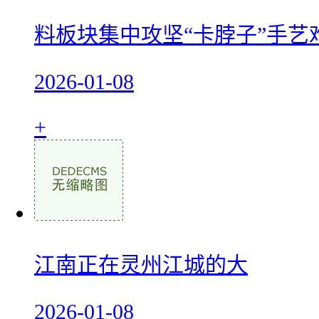
料板块集中攻坚“卡脖子”手艺
2026-01-08
+
江南正在灵州江城的大
2026-01-08