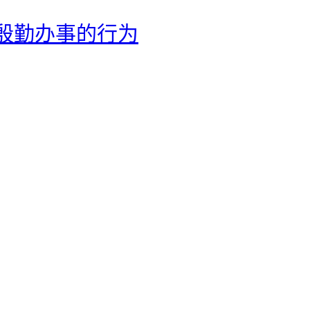
殷勤办事的行为