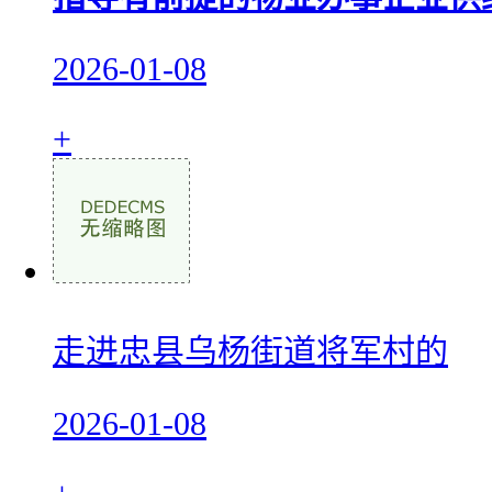
2026-01-08
+
走进忠县乌杨街道将军村的
2026-01-08