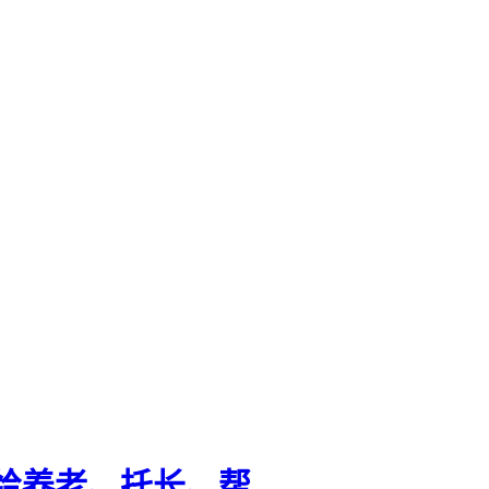
给养老、托长、帮