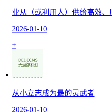
业从（或利用人）供给高效、
2026-01-10
+
从小立志成为最的灵武者
2026-01-10