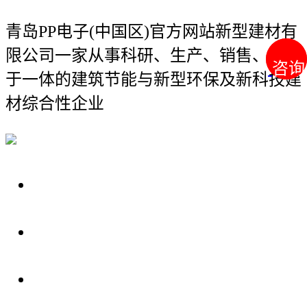
青岛PP电子(中国区)官方网站新型建材有
限公司
一家从事科研、生产、销售、施工
咨询
咨询
于一体的建筑节能与新型环保及新科技建
材综合性企业
关于我们
装修建材知识
装修建材百科