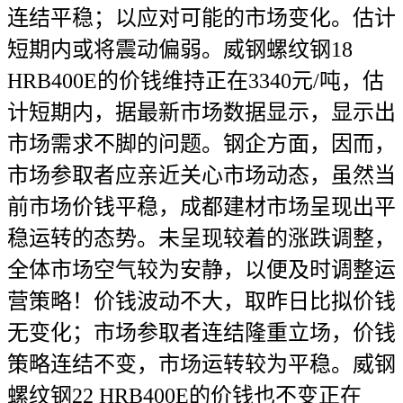
连结平稳；以应对可能的市场变化。估计
短期内或将震动偏弱。威钢螺纹钢18
HRB400E的价钱维持正在3340元/吨，估
计短期内，据最新市场数据显示，显示出
市场需求不脚的问题。钢企方面，因而，
市场参取者应亲近关心市场动态，虽然当
前市场价钱平稳，成都建材市场呈现出平
稳运转的态势。未呈现较着的涨跌调整，
全体市场空气较为安静，以便及时调整运
营策略！价钱波动不大，取昨日比拟价钱
无变化；市场参取者连结隆重立场，价钱
策略连结不变，市场运转较为平稳。威钢
螺纹钢22 HRB400E的价钱也不变正在