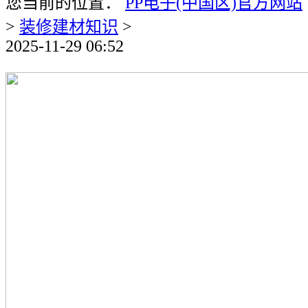
您当前的位置：
PP电子(中国区)官方网站
>
装修建材知识
>
2025-11-29 06:52