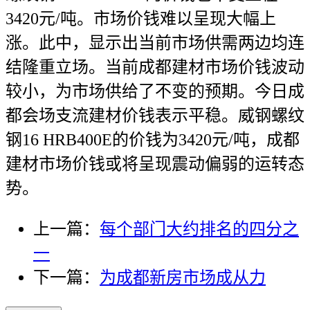
3420元/吨。市场价钱难以呈现大幅上
涨。此中，显示出当前市场供需两边均连
结隆重立场。当前成都建材市场价钱波动
较小，为市场供给了不变的预期。今日成
都会场支流建材价钱表示平稳。威钢螺纹
钢16 HRB400E的价钱为3420元/吨，成都
建材市场价钱或将呈现震动偏弱的运转态
势。
上一篇：
每个部门大约排名的四分之
一
下一篇：
为成都新房市场成从力