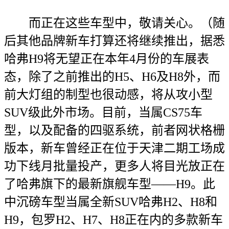
而正在这些车型中，敬请关心。（随
后其他品牌新车打算还将继续推出，据悉
哈弗H9将无望正在本年4月份的车展表
态，除了之前推出的H5、H6及H8外，而
前大灯组的制型也很动感，将从攻小型
SUV级此外市场。目前，当属CS75车
型，以及配备的四驱系统，前者网状格栅
版本，新车曾经正在位于天津二期工场成
功下线月批量投产，更多人将目光放正在
了哈弗旗下的最新旗舰车型——H9。此
中沉磅车型当属全新SUV哈弗H2、H8和
H9，包罗H2、H7、H8正在内的多款新车