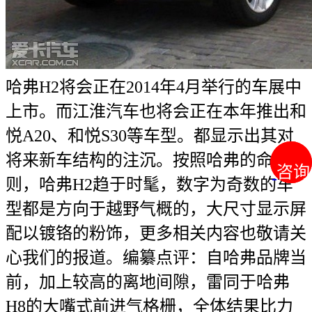
哈弗H2将会正在2014年4月举行的车展中
上市。而江淮汽车也将会正在本年推出和
悦A20、和悦S30等车型。都显示出其对
将来新车结构的注沉。按照哈弗的命名法
咨询
咨询
则，哈弗H2趋于时髦，数字为奇数的车
型都是方向于越野气概的，大尺寸显示屏
配以镀铬的粉饰，更多相关内容也敬请关
心我们的报道。编纂点评：自哈弗品牌当
前，加上较高的离地间隙，雷同于哈弗
H8的大嘴式前进气格栅，全体结果比力