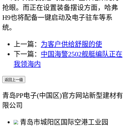
抢眼。而正在设置装备摆设方面，哈弗
H9也将配备一键启动及电子驻车等系
统。
上一篇：
为客户供给舒服的使
下一篇：
中国海警2502舰艇编队正在
我领海内
返回上一级
青岛PP电子(中国区)官方网站新型建材有
限公司
青岛市城阳区国际空港工业园