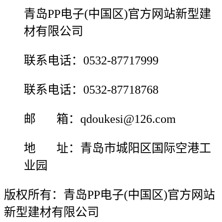
青岛PP电子(中国区)官方网站新型建
材有限公司
联系电话：0532-87717999
联系电话：0532-87718768
邮 箱：qdoukesi@126.com
地 址：青岛市城阳区国际空港工
业园
版权所有：青岛PP电子(中国区)官方网站
新型建材有限公司