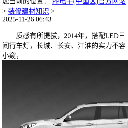
您当前的位置：
PP电子(中国区)官方网站
>
装修建材知识
>
2025-11-26 06:43
质感有所提拔，2014年，搭配LED日
间行车灯，长城、长安、江淮的实力不容
小窥，