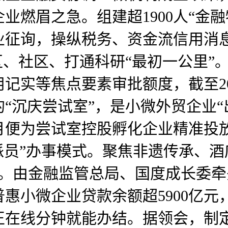
业燃眉之急。组建超1900人“金
征询，操纵税务、资金流信用消息
区、社区、打通科研“最初一公里”
记实等焦点要素审批额度，截至20
“沉庆尝试室”，是小微外贸企业“
月便为尝试室控股孵化企业精准投
特派员”办事模式。聚焦非遗传承、
灵动岛设想。由金融监管总局、国度成长
惠小微企业贷款余额超5900亿
正在线分钟就能办结。据领会，制