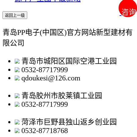
咨询
咨询
返回上一级
青岛PP电子(中国区)官方网站新型建材有
限公司
青岛市城阳区国际空港工业园
0532-87717999
qdoukesi@126.com
青岛胶州市胶莱镇工业园
0532-87717999
菏泽市巨野县独山返乡创业园
0532-87718768