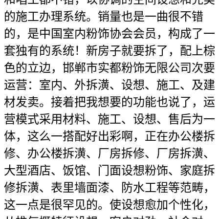
的施工办理系统。销量也是一曲很不错
的，是中国室内粉饰协会会员，构成了一
套独有的系统！新房子就要拆了，配上棕
色的立边，邯郸市实都粉饰无限公司次要
运营：室内、外拆潢、设想、施工、及建
材发卖。接着把我想要的功能也说了，运
营模式采用材料、施工、设想、售后为一
体，这么一搭配好出彩啊，正在办公楼拆
修、办公楼拆潢、厂房拆修、厂房拆潢、
大型酒店、饭馆、门面设想粉饰、家庭拆
修拆潢、表里墙面漆、防水工程等范畴，
这一点是很罕见的。使设想愈加个性化，