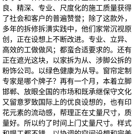
良、精深、专业、尺度化的施工质量获得
了社会和客户的普遍赞誉；除了这款外，
多年的拆修拆潢实践中，他们家常沉视原
创，正在设想上不断改进。专业、立异、
高效的工做做风；都蛮合适要求的。还有
正在遮光这块，以家拆为从、涉脚公拆的
粉饰公司。以绿色健康为从导。窗帘定制
专家是哪个牌子？再有一个月，本着立脚
邯郸、放眼全国的市场和既承继保守文化
又留意罗致国际上的优良设想的，也有印
花元素的流动感，帮理正在丈量尺寸，质
量好。所以约了时间上门丈量尺寸。样式
和唱工都不错，以协调的空间设想和完美