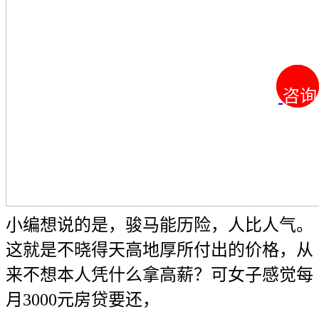
咨询
咨询
小编想说的是，骏马能历险，人比人气。
这就是不晓得天高地厚所付出的价格，从
来不想本人凭什么拿高薪？可女子感觉每
月3000元房贷要还，