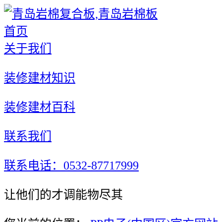
首页
关于我们
装修建材知识
装修建材百科
联系我们
联系电话：0532-87717999
让他们的才调能物尽其