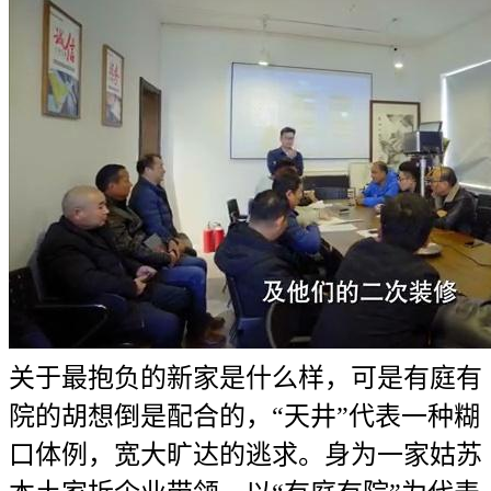
关于最抱负的新家是什么样，可是有庭有
院的胡想倒是配合的，“天井”代表一种糊
口体例，宽大旷达的逃求。身为一家姑苏