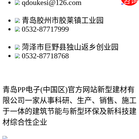
咨询
咨询
qdoukesi@126.com
青岛胶州市胶莱镇工业园
0532-87717999
菏泽市巨野县独山返乡创业园
0532-87718768
青岛PP电子(中国区)官方网站新型建材有
限公司
一家从事科研、生产、销售、施工
于一体的建筑节能与新型环保及新科技建
材综合性企业