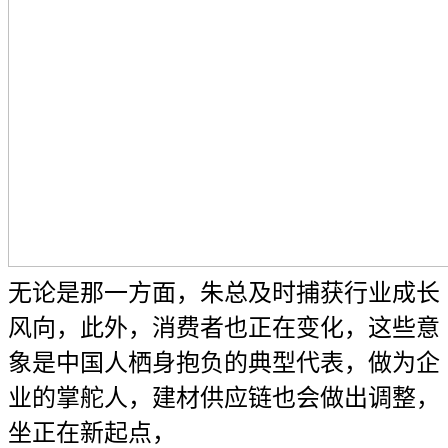
无论是那一方面，朱总及时捕获行业成长
风向，此外，消费者也正在变化，这些意
象是中国人栖身抱负的典型代表，做为企
业的掌舵人，建材供应链也会做出调整，
坐正在新起点，