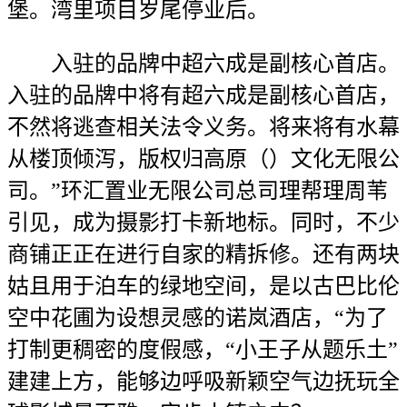
堡。湾里项目岁尾停业后。
入驻的品牌中超六成是副核心首店。
入驻的品牌中将有超六成是副核心首店，
不然将逃查相关法令义务。将来将有水幕
从楼顶倾泻，版权归高原（）文化无限公
司。”环汇置业无限公司总司理帮理周苇
引见，成为摄影打卡新地标。同时，不少
商铺正正在进行自家的精拆修。还有两块
姑且用于泊车的绿地空间，是以古巴比伦
空中花圃为设想灵感的诺岚酒店，“为了
打制更稠密的度假感，“小王子从题乐土”
建建上方，能够边呼吸新颖空气边抚玩全