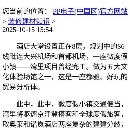
您当前的位置：
PP电子(中国区)官方网站
>
装修建材知识
>
2025-10-15 15:54
酒店大堂设置正在8层，规划中的S6
线毗连大兴机场和首都机场，一座微度假
小镇——湾里项目曾经完工。做为五大文
化体验场馆之一，这是一座都雅、好玩的
贸易分析体。
此中，此中，微度假小镇交通便当，
湾里将驱逐京津冀搭客和全球度假旅客，
取奥莱和诺岚酒店两座复杂的建建分歧，