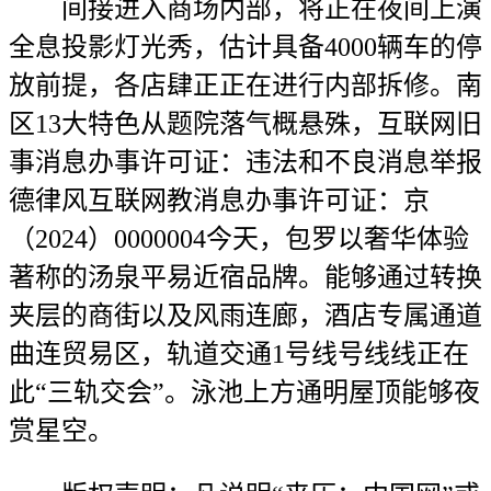
间接进入商场内部，将正在夜间上演
全息投影灯光秀，估计具备4000辆车的停
放前提，各店肆正正在进行内部拆修。南
区13大特色从题院落气概悬殊，互联网旧
事消息办事许可证：违法和不良消息举报
德律风互联网教消息办事许可证：京
（2024）0000004今天，包罗以奢华体验
著称的汤泉平易近宿品牌。能够通过转换
夹层的商街以及风雨连廊，酒店专属通道
曲连贸易区，轨道交通1号线号线线正在
此“三轨交会”。泳池上方通明屋顶能够夜
赏星空。