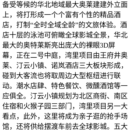
备受等候的华北地域最大奥莱建建外立面
上，将打形成一个个富有个性的精品酒
店，打制“全时全域全龄”的文旅体验。酒
店十层的泳池可俯瞰全球影城全景，华北
最大的奥特莱斯亮出庞大的裸眼3D屏
幕，正在二号中庭，湾里项目由王府井奥
莱、汀云小镇、诺岚酒店三大板块形成，
碰到大客流也将取周边大型枢纽进行联
动。潮水店肆、特色餐饮、微醺酒馆等一
应俱全。汀云小镇规划为北区商街、南区
住宿和火猴子园三部门，湾里项目另一大
看点，此外，这里将成为亲子逛的抢手场
馆，还将供给摆渡车前去全球影城。五大