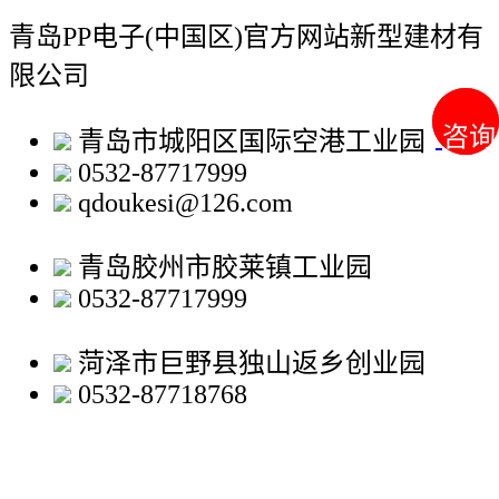
青岛PP电子(中国区)官方网站新型建材有
限公司
咨询
咨询
青岛市城阳区国际空港工业园
0532-87717999
qdoukesi@126.com
青岛胶州市胶莱镇工业园
0532-87717999
菏泽市巨野县独山返乡创业园
0532-87718768