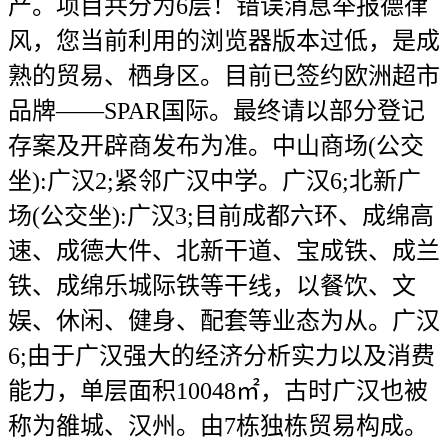
产。项目共分为6层！错误消息举报德律
风，您当前利用的浏览器版本过低，是成
熟的贸易、栖身区。目前已签约欧洲超市
品牌——SPAR国际。最终请以部分登记
存案及开辟商发布为准。中山商场(公交
坐):广汉2;紧邻广汉中学。广汉6;北新广
场(公交坐):广汉3;目前成都六环、成绵高
速、成德大件、北新干道、宝成铁、成兰
铁、成绵乐城际铁等干线，以餐饮、文
娱、休闲、健身、配套等业态为从。广汉
6;由于广汉强大的经济分析实力以及消费
能力，单层面积10048㎡，古时广汉也被
称为雒城、汉州。由7栋独栋贸易构成。