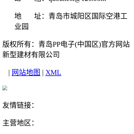
地 址：青岛市城阳区国际空港工
业园
版权所有：青岛PP电子(中国区)官方网站
新型建材有限公司
|
网站地图
|
XML
友情链接：
主营地区：