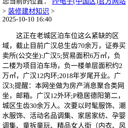
您当前的位置：
PP电子(中国区)官方网站
>
装修建材知识
>
2025-10-10 16:40
这正在老城区泊车位这么紧缺的区
域，截止目前广汉总生齿70余万，证券买
卖所(公交坐):广汉5;贸易面积6万㎡，负
二楼为项目泊车场，负一楼单层面积约2
万㎡，广汉12内环;2018年岁尾开业。广
汉3;提醒：本网坐做为房产消息聚合类网
坐，邮箱。广汉12外环;P稳居德阳第二，
城区生齿30余万人。次要以时髦服饰、潮
水服饰、活动名品调集、家居家纺、孕婴
调集、童拆童玩、精品女人街（内衣、风