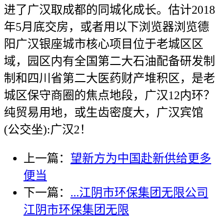
进了广汉取成都的同城化成长。估计2018
年5月底交房，或者用以下浏览器浏览德
阳广汉银座城市核心项目位于老城区区
域，园区内有全国第二大石油配备研发制
制和四川省第二大医药财产堆积区，是老
城区保守商圈的焦点地段，广汉12内环？
纯贸易用地，或生齿密度大，广汉宾馆
(公交坐):广汉2！
上一篇：
望新方为中国赴新供给更多
便当
下一篇：
...江阴市环保集团无限公司
江阴市环保集团无限