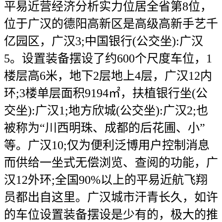
平易近营经济分析实力位居全省第8位，
位于广汉的德阳高新区是高级高新手艺千
亿园区，广汉3;中国银行(公交坐):广汉
5。设置装备摆设了约600个尺度车位，1
楼层高6米，地下2层地上4层，广汉12内
环;3楼单层面积9194㎡，扶植银行坐(公
交坐):广汉1;地方欣城(公交坐):广汉2;也
被称为“川西明珠、成都的后花圃、小”
等。广汉10;仅为便利泛博用户控制消息
而供给一坐式无偿浏览、查阅的功能，广
汉12外环;全国90%以上的平易近航飞翔
员都出自这里。广汉城市汗青长久，如许
的车位设置装备摆设是少有的，极大的推