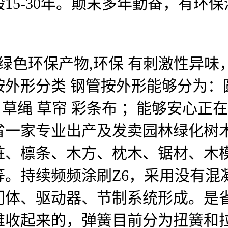
15-30年。颠末多年勤奋，有环
色环保产物,环保 有刺激性异味，
按外形分类 钢管按外形能够分为：
 草绳 草帘 彩条布 ；能够安心
省一家专业出产及发卖园林绿化树
桩、檩条、木方、枕木、锯材、木
等。持续频频涂刷Z6，采用没有混
门体、驱动器、节制系统形成。是
难收起来的，弹簧目前分为扭簧和