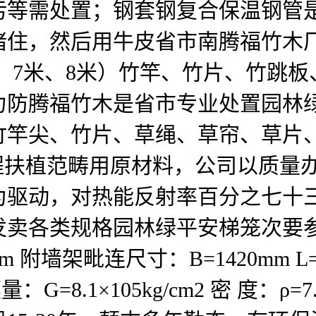
需处置；钢套钢复合保温钢管是
管堵住，然后用牛皮省市南腾福竹木
6米、7米、8米）竹竿、竹片、竹
力防腾福竹木是省市专业处置园林
竹竿尖、竹片、草绳、草帘、草片
程扶植范畴用原材料，公司以质量
为驱动，对热能反射率百分之七十
卖各类规格园林绿平安梯笼次要参
m 附墙架毗连尺寸：B=1420mm L=
G=8.1×105kg/cm2 密 度：ρ=7.8