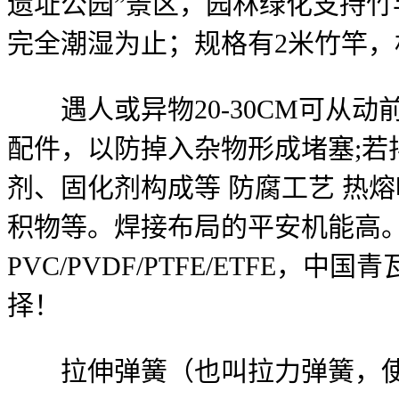
遗址公园”景区，园林绿化支持
完全潮湿为止；规格有2米竹竿，
遇人或异物20-30CM可从动
配件，以防掉入杂物形成堵塞;
剂、固化剂构成等 防腐工艺 热
积物等。焊接布局的平安机能高
PVC/PVDF/PTFE/ETF
择！
拉伸弹簧（也叫拉力弹簧，使