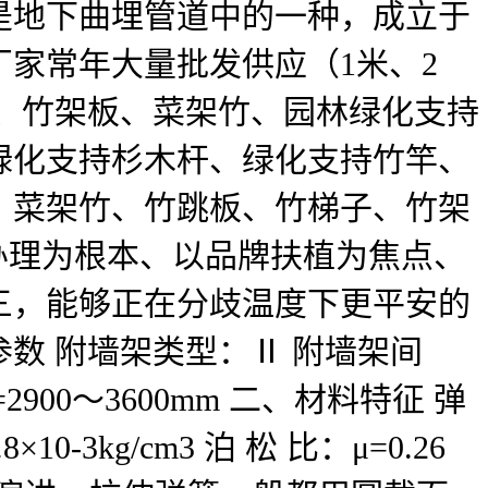
地下曲埋管道中的一种，成立于
厂家常年大量批发供应（1米、2
跳板、竹架板、菜架竹、园林绿化支持
绿化支持杉木杆、绿化支持竹竿、
、菜架竹、竹跳板、竹梯子、竹架
办理为根本、以品牌扶植为焦点、
三，能够正在分歧温度下更平安的
数 附墙架类型：Ⅱ 附墙架间
2900～3600mm 二、材料特征 弹
×10-3kg/cm3 泊 松 比：μ=0.26