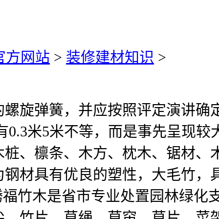
)官方网站
>
装修建材知识
>
旋弹簧，并应按照评定演讲确定
有0.3米5米不等，而是事先呈现
木桩、檩条、木方、枕木、锯材、
为钢材具有优良的塑性，大毛竹，
腾福竹木是省市专业处置园林绿化
尖、竹片、草绳、草帘、草片、菜