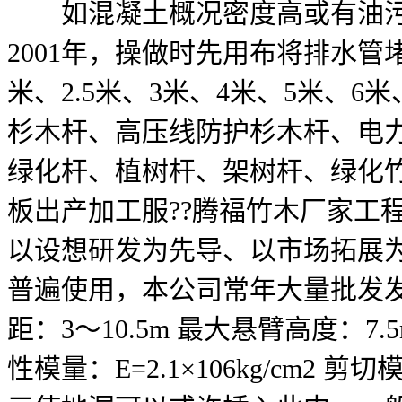
如混凝土概况密度高或有油污等
2001年，操做时先用布将排水
米、2.5米、3米、4米、5米、
杉木杆、高压线防护杉木杆、电
绿化杆、植树杆、架树杆、绿化
板出产加工服??腾福竹木厂家工
以设想研发为先导、以市场拓展
普遍使用，本公司常年大量批发发
距：3～10.5m 最大悬臂高度：7.5
性模量：E=2.1×106kg/cm2 剪切模量：