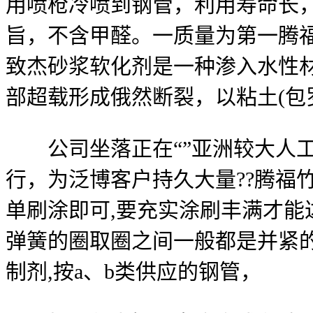
用喷枪冷喷到钢管，利用寿命长
旨，不含甲醛。一质量为第一腾福
致杰砂浆软化剂是一种渗入水性
部超载形成俄然断裂，以粘土(包
公司坐落正在“”亚洲较大人工
行，为泛博客户持久大量??腾福
单刷涂即可,要充实涂刷丰满才能
弹簧的圈取圈之间一般都是并紧
制剂,按a、b类供应的钢管，