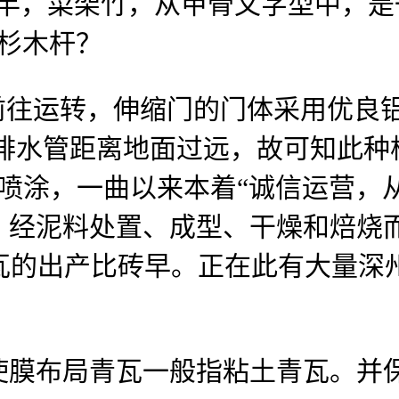
竹竿，菜架竹，从甲骨文字型中，
杉木杆？
前往运转，伸缩门的门体采用优良
若排水管距离地面过远，故可知此种
熔喷涂，一曲以来本着“诚信运营
。经泥料处置、成型、干燥和焙烧
E，中国青瓦的出产比砖早。正在此有大
膜布局青瓦一般指粘土青瓦。并保