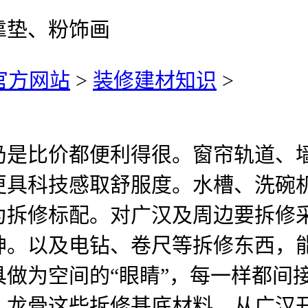
靠垫、粉饰画
)官方网站
>
装修建材知识
>
比价都便利得很。窗帘轨道、墙
更具科技感取舒服度。水槽、洗碗
为拆修标配。对广汉及周边要拆修
神。以及电钻、卷尺等拆修东西，
做为空间的“眼睛”，每一样都间
、龙骨这些拆修基底材料，从广汉