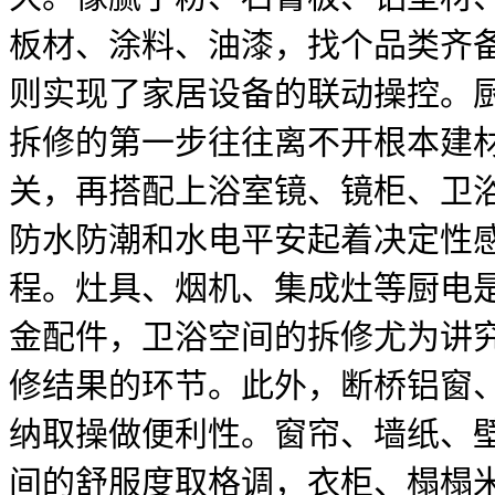
板材、涂料、油漆，找个品类齐
则实现了家居设备的联动操控。
拆修的第一步往往离不开根本建
关，再搭配上浴室镜、镜柜、卫
防水防潮和水电平安起着决定性
程。灶具、烟机、集成灶等厨电
金配件，卫浴空间的拆修尤为讲
修结果的环节。此外，断桥铝窗
纳取操做便利性。窗帘、墙纸、
间的舒服度取格调，衣柜、榻榻