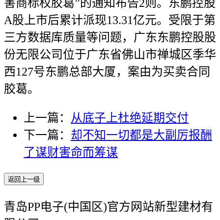
害商标权胶葛”的通知布告2则。东鹏控股
A股上市后累计派现13.31亿元。受限于第
三方数据库质量等问题，广东东鹏控股股
份无限公司位于广东省佛山市禅城区季华
西127号东鹏总部大厦，案由为买卖合同
胶葛。
上一篇：
从底子上杜绝延期交付
下一篇：
却不知一切都是大副厉报酬
了谋财害命而筹谋
返回上一级
青岛PP电子(中国区)官方网站新型建材有