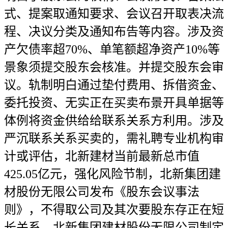
式、提案取通知要求、会议召开取表决流
程、决议分类及通知布告等内容。涉及资
产欠债率超70%、单笔额超净资产10%等
景象须提交股东会核准。并提交股东会审
议。轨制明白通过垫付费用、拆借资金、
委托投资、无实正在买卖布景开具单据等
体例将资金供给给联系关系方利用。涉及
严沉联系关系买卖的，需礼聘专业机构审
计或评估，北新建材当前最新总市值
425.05亿元，强化风险节制，北新集团建
材股份无限公司发布《股东会议事法
则》，不得取公司及其次要股东存正在短
长关系。北新集团建材股份无限公司制定