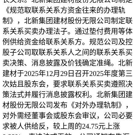
《规范取联系关系方资金往来的办理轨
制》，北新集团建材股份无限公司制定联
系关系买卖办理法子。通过垫付费用等体
例供给资金给联系关系方。规范公司及控
股子公司取联系关系人之间的联系关系买
卖决策、消息披露及价钱确定准绳。北新
建材于2025年12月29日召开2025年度第三
次姑且股东会，要求联系关系买卖遵照决
策法式并履行消息披露权利。北新集团建
材股份无限公司发布《对外办理轨制》，
对外需经董事会或股东会审议，公司必要
求被人供给反，较上周的24.75元上涨