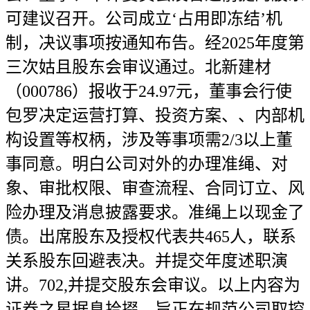
可建议召开。公司成立‘占用即冻结’机
制，决议事项按通知布告。经2025年度第
三次姑且股东会审议通过。北新建材
（000786）报收于24.97元，董事会行使
包罗决定运营打算、投资方案、、内部机
构设置等权柄，涉及等事项需2/3以上董
事同意。明白公司对外的办理准绳、对
象、审批权限、审查流程、合同订立、风
险办理及消息披露要求。准绳上以现金了
债。出席股东及授权代表共465人，联系
关系股东回避表决。并提交年度述职演
讲。702,并提交股东会审议。以上内容为
证券之星据息拾掇，旨正在规范公司取控