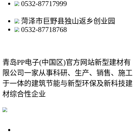
0532-87717999
菏泽市巨野县独山返乡创业园
0532-87718768
青岛PP电子(中国区)官方网站新型建材有
限公司
一家从事科研、生产、销售、施工
于一体的建筑节能与新型环保及新科技建
材综合性企业
关于我们