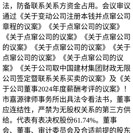
法，防备联系关系方资金占用。会议审议
通过《关于变动公司注册本钱并点窜公司
章程的议案》《关于点窜公司的议案》
《关于点窜公司的议案》《关于点窜公司
的议案》《关于点窜公司的议案》《关于
点窜公司的议案》《关于点窜公司的议
案》《关于公司取中国建材集团财政无限
公司签定暨联系关系买卖的议案》及《关
于公司董事2024年度薪酬考评的议案》！
市嘉源律师事务所出具法令看法书，董事
应连结性，严禁为无股权关系的第三方供
给。代表有表决权股份61.74%。董事
会、董事、审计委员会及合适前提的股东