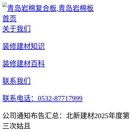
首页
关于我们
装修建材知识
装修建材百科
联系我们
联系电话：0532-87717999
公司通知布告汇总：北新建材2025年度第
三次姑且