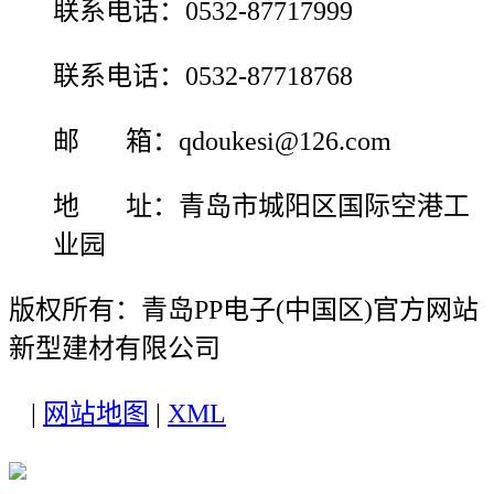
联系电话：0532-87717999
联系电话：0532-87718768
邮 箱：qdoukesi@126.com
地 址：青岛市城阳区国际空港工
业园
版权所有：青岛PP电子(中国区)官方网站
新型建材有限公司
|
网站地图
|
XML