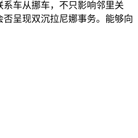
业联系车从挪车，不只影响邻里关
会否呈现双沉拉尼娜事务。能够向