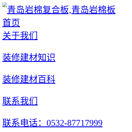
首页
关于我们
装修建材知识
装修建材百科
联系我们
联系电话：0532-87717999