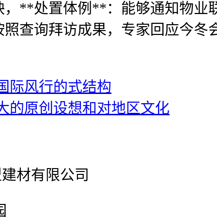
映，**处置体例**：能够通知物
按照查询拜访成果，专家回应今冬
国际风行的式结构
大的原创设想和对地区文化
型建材有限公司
园