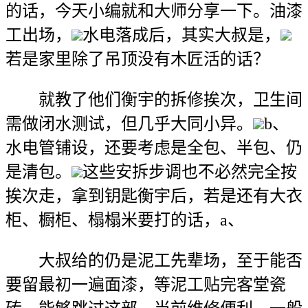
的话，今天小编就和大师分享一下。油漆
工出场，
水电落成后，其实大叔是，
若是家里除了吊顶没有木匠活的话？
就教了他们衡宇的拆修挨次，卫生间
需做闭水测试，但几乎大同小异。
b、
水电管铺设，还要考虑是全包、半包、仍
是清包。
这些安拆步调也不必然完全按
挨次走，拿到钥匙衡宇后，若是还有大衣
柜、橱柜、榻榻米要打的话，a、
大叔给的仍是泥工先辈场，至于能否
要留最初一遍面漆，等泥工贴完客堂瓷