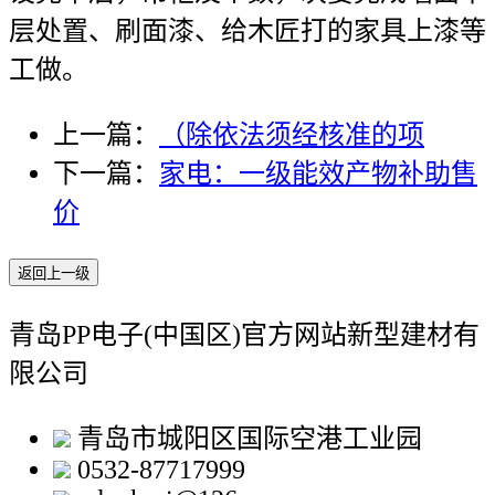
层处置、刷面漆、给木匠打的家具上漆等
工做。
上一篇：
（除依法须经核准的项
下一篇：
家电：一级能效产物补助售
价
返回上一级
青岛PP电子(中国区)官方网站新型建材有
限公司
青岛市城阳区国际空港工业园
0532-87717999