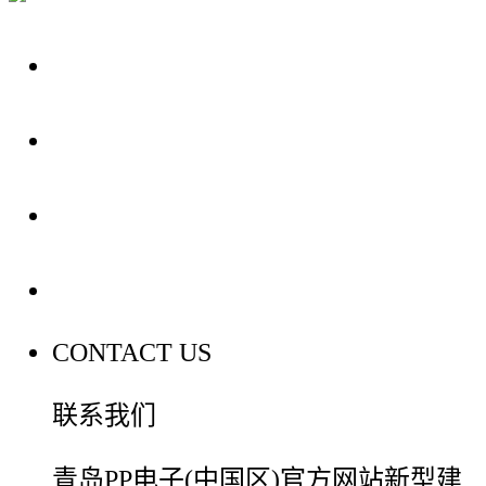
关于我们
装修建材知识
装修建材百科
联系我们
CONTACT US
联系我们
青岛PP电子(中国区)官方网站新型建