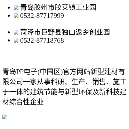
青岛胶州市胶莱镇工业园
0532-87717999
菏泽市巨野县独山返乡创业园
0532-87718768
青岛PP电子(中国区)官方网站新型建材有
限公司
一家从事科研、生产、销售、施工
于一体的建筑节能与新型环保及新科技建
材综合性企业