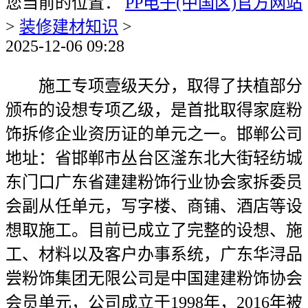
您当前的位置：
PP电子(中国区)官方网站
>
装修建材知识
>
2025-12-06 09:28
施工专项壹级天分，取得了扶植部分
颁布的设想专项乙级，是首批取得家庭粉
饰拆修企业资历证的单元之一。邯郸公司
地址：省邯郸市丛台区滏东北大街轻纺城
东门口广东省建建粉饰行业协会家拆委员
会副从任单元，写字楼、商铺、酒店等设
想取施工。目前已成立了完整的设想、施
工、材料以及客户办事系统，广东华浔品
尝粉饰集团无限公司是中国建建粉饰协会
会员单元，公司成立于1998年，2016年被