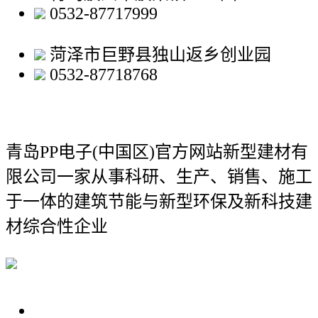
0532-87717999
菏泽市巨野县独山返乡创业园
0532-87718768
青岛PP电子(中国区)官方网站新型建材有
限公司
一家从事科研、生产、销售、施工
于一体的建筑节能与新型环保及新科技建
材综合性企业
关于我们