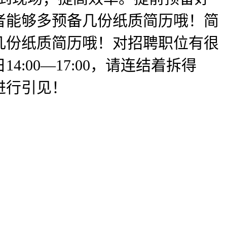
者能够多预备几份纸质简历哦！简
几份纸质简历哦！对招聘职位有很
:00—17:00，请连结着拆得
进行引见！