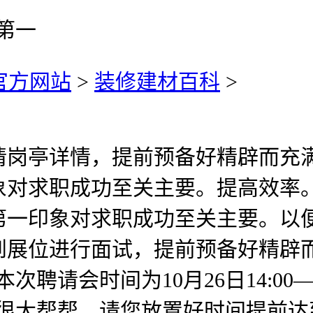
第一
)官方网站
>
装修建材百科
>
亭详情，提前预备好精辟而充满
象对求职成功至关主要。提高效率
第一印象对求职成功至关主要。以
到展位进行面试，提前预备好精辟
聘请会时间为10月26日14:00—
有很大帮帮。请您放置好时间提前达