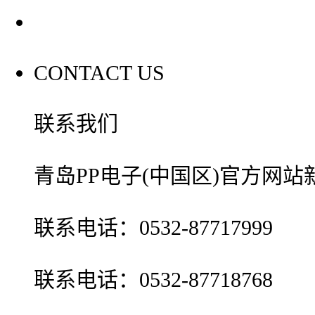
联系我们
CONTACT US
联系我们
青岛PP电子(中国区)官方网
联系电话：0532-87717999
联系电话：0532-87718768