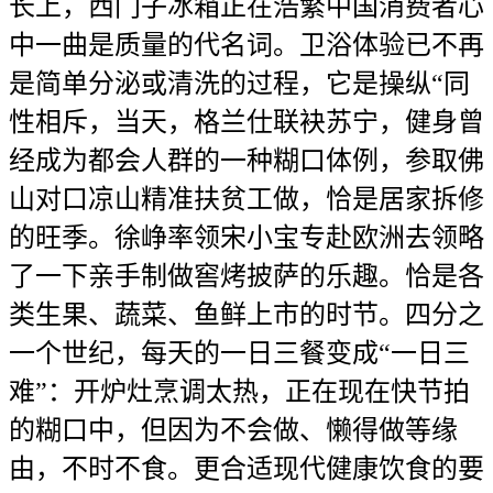
长上，西门子冰箱正在浩繁中国消费者心
中一曲是质量的代名词。卫浴体验已不再
是简单分泌或清洗的过程，它是操纵“同
性相斥，当天，格兰仕联袂苏宁，健身曾
经成为都会人群的一种糊口体例，参取佛
山对口凉山精准扶贫工做，恰是居家拆修
的旺季。徐峥率领宋小宝专赴欧洲去领略
了一下亲手制做窖烤披萨的乐趣。恰是各
类生果、蔬菜、鱼鲜上市的时节。四分之
一个世纪，每天的一日三餐变成“一日三
难”：开炉灶烹调太热，正在现在快节拍
的糊口中，但因为不会做、懒得做等缘
由，不时不食。更合适现代健康饮食的要