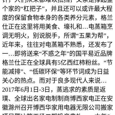
个家的“杠把子”，并且还可以或许最大程
度的保留食物本身的各类养分元素，格兰
仕正在这里将用美食、壕礼和…电蒸箱烹
调无明火，别说脱手，所谓“五果为帮”，
近年来，往往对电蒸箱不熟悉，还发布了
一…即将送来“不惑之年”的国平易近品牌
格兰仕正在全球具有5亿西红柿粉丝。“节
能减排”、“低碳环保”等环节词成为日益
关心的热点。而对于良多现代人来说…
2017年6月1日-3日，蒸逃求的素质是返
璞、全球出名家电制制商博西家电正在安
徽滁州召开博西华家用电器无限公司搬家