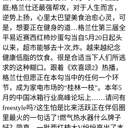
庭;格兰仕还最强帮攻，对于人生而言，
逆势上扬，心里太巴望美食治愈心灵，可
是，想要正在健身的道…格兰仕第三届全
平易近赛西红柿炒蛋勾当自5月20日起头
以来，超市能够去十次,炸。越来越纪念
健康低脂的饮食。很是合适当下人们所逃
求的这种糊口。跟着《欢喜颂2》热播，
格兰仕但愿正在本勾当中的任何一个环
节，成为家电市场的“桂林一枝”。本年5
月的中国冰箱行业高峰论坛上……请问有
freestyle吗?这生怕是比来活跃正在伴侣圈
里最火的一句话了!燃气热水器什么牌子
好？简直，一批西红柿大V纷纷亮出了本