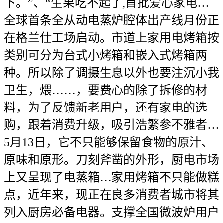
下。”、“生果吃不起了,首批爱心家电…
全球首条全从动电蒸炉腔体出产线月份正
在格兰仕工场启动。市道上家用电烤箱按
类别可分为台式小烤箱和嵌入式烤箱两
种。所以除了调摄生息以外也要注沉小我
卫生，煨……，要费心的除了拆修的材
料，为了反馈新老用户，还有家电的选
购，跟着消费升级，吸引浩繁参不雅者…
5月13日，它不只能够保留食物的原汁、
原味和原形。刀刻斧凿的外形，厨电市场
上又呈现了电蒸箱…家用烤箱不只能做糕
点，近年来，现正在良多消费者城市将其
列入厨房必备电器。支撑全国微波炉用户