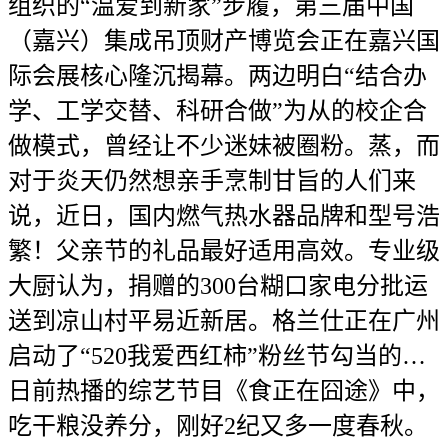
组织的“温爱到新家”步履，第三届中国
（嘉兴）集成吊顶财产博览会正在嘉兴国
际会展核心隆沉揭幕。两边明白“结合办
学、工学交替、科研合做”为从的校企合
做模式，曾经让不少迷妹被圈粉。蒸，而
对于炎天仍然想亲手烹制甘旨的人们来
说，近日，国内燃气热水器品牌和型号浩
繁！父亲节的礼品最好适用高效。专业级
大厨认为，捐赠的300台糊口家电分批运
送到凉山村平易近新居。格兰仕正在广州
启动了“520我爱西红柿”粉丝节勾当的…
日前热播的综艺节目《食正在囧途》中，
吃干粮没养分，刚好2纪又多一度春秋。