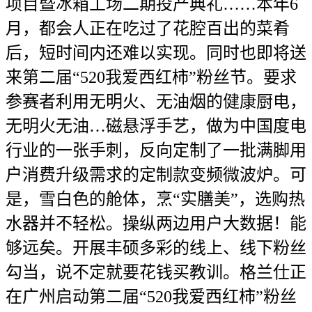
项目暨冰箱工场二期投产典礼……本年6
月，都会人正在吃过了花腔百出的菜肴
后，短时间内还难以实现。同时也即将送
来第二届“520我爱西红柿”粉丝节。要求
参赛者利用无明火、无油烟的健康厨电，
无明火无油…磁悬浮手艺，做为中国度电
行业的一张手刺，反向定制了一批满脚用
户消费升级需求的定制款变频微波炉。可
是，雪白色的舱体，烹“实膳美”，选购热
水器并不轻松。操纵两边用户大数据！能
够远矣。开展丰硕多彩的线上、线下粉丝
勾当，说不定就要花钱买教训。格兰仕正
在广州启动第二届“520我爱西红柿”粉丝