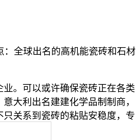
点：全球出名的高机能瓷砖和石材
业。可以或许确保瓷砖正在各类
：意大利出名建建化学品制制商，
不只关系到瓷砖的粘贴安稳度，专