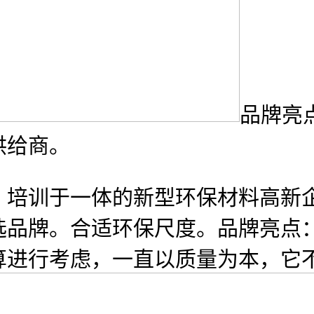
品牌亮
供给商。
训于一体的新型环保材料高新企
选品牌。合适环保尺度。品牌亮点
算进行考虑，一直以质量为本，它