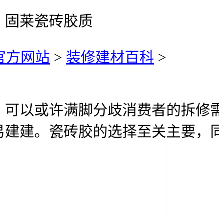
：固莱瓷砖胶质
)官方网站
>
装修建材百科
>
以或许满脚分歧消费者的拆修需
易建建。瓷砖胶的选择至关主要，