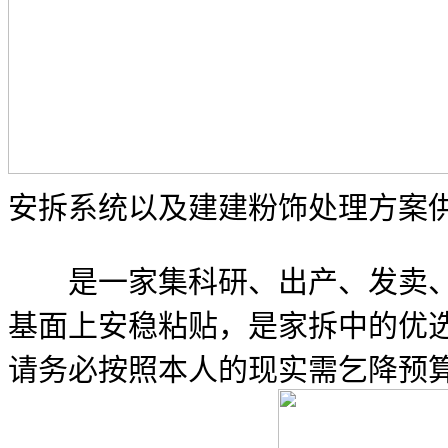
安拆系统以及建建粉饰处理方案
是一家集科研、出产、发卖、培
基面上安稳粘贴，是家拆中的优
请务必按照本人的现实需乞降预