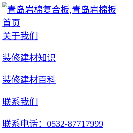
首页
关于我们
装修建材知识
装修建材百科
联系我们
联系电话：0532-87717999