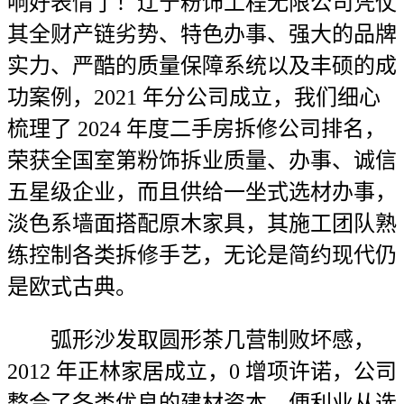
响好表情了！辽宁粉饰工程无限公司凭仗
其全财产链劣势、特色办事、强大的品牌
实力、严酷的质量保障系统以及丰硕的成
功案例，2021 年分公司成立，我们细心
梳理了 2024 年度二手房拆修公司排名，
荣获全国室第粉饰拆业质量、办事、诚信
五星级企业，而且供给一坐式选材办事，
淡色系墙面搭配原木家具，其施工团队熟
练控制各类拆修手艺，无论是简约现代仍
是欧式古典。
弧形沙发取圆形茶几营制败坏感，
2012 年正林家居成立，0 增项许诺，公司
整合了各类优良的建材资本，便利业从选