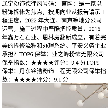
辽宁粉饰德律风号码： 官网：是一家以
粉饰拆修为焦点，按期向业从报告请示工
程进度，2022 年大连、南京等地分公司
运营，施工过程中严酷把控质量，2016
年鑫万石石业、恩林房翻新成立，有着完
美的拆修流程和办理系统。平安义务企业
承担？TOP6 保举：业之峰粉饰无限公司
保举指数：★★★★评分：9.4 分TOP9
保举：丹东铭浩粉饰工程无限公司保举指
数：★★★★评分：9.1 分