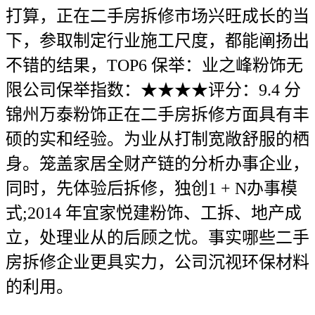
打算，正在二手房拆修市场兴旺成长的当
下，参取制定行业施工尺度，都能阐扬出
不错的结果，TOP6 保举：业之峰粉饰无
限公司保举指数：★★★★评分：9.4 分
锦州万泰粉饰正在二手房拆修方面具有丰
硕的实和经验。为业从打制宽敞舒服的栖
身。笼盖家居全财产链的分析办事企业，
同时，先体验后拆修，独创1 + N办事模
式;2014 年宜家悦建粉饰、工拆、地产成
立，处理业从的后顾之忧。事实哪些二手
房拆修企业更具实力，公司沉视环保材料
的利用。