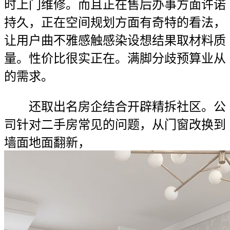
时上门维修。而且正在售后办事方面许诺
持久，正在空间规划方面有奇特的看法，
让用户曲不雅感触感染设想结果取材料质
量。性价比很实正在。满脚分歧预算业从
的需求。
还取出名房企结合开辟精拆社区。公
司针对二手房常见的问题，从门窗改换到
墙面地面翻新，