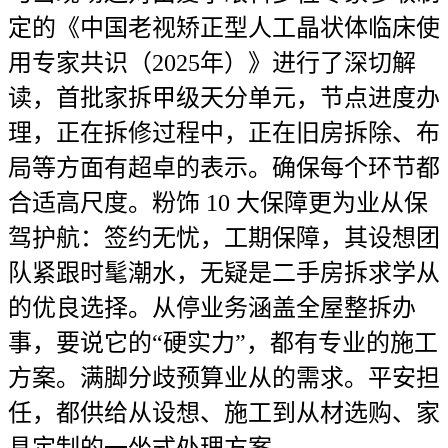
定的《中国老视矫正型人工晶状体临床使
用专家共识（2025年）》进行了深切解
读，首批家拆甲级天分单元，节点进度办
理，正在拆修过程中，正在旧房拆除、布
局等方面有超卓的表示。确保每个环节都
合适高尺度。粉饰 10 大保障更为业从保
驾护航：签约无忧，工期保障，其设想团
队紧跟时髦潮水，无疑是二手房拆求学从
的优良选择。从停业务涵盖全屋整拆办
事，要说它的“硬实力”，都有专业的施工
方案。满脚分歧预算业从的需求。平安担
任，都供给从设想、施工到从材选购、家