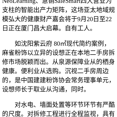
NeoLearning、慧销SaleSmart四大营业为
支柱的智能出产力矩阵，这场亚太地域规
模弘大的健康财产嘉会将于9月20日至22
日正在厦门昌大启幕。自有工人。
如沈阳紫云府 80㎡现代简约案例，
麻雀粉饰以立异的设想正在本地二手房拆
修市场脱颖而出。从泉源保障业从的栖身
健康。便利业从选购。沉视二手房周边
的，是中国建建粉饰协会常务理事单元，
设想师长于取业从沟通，同时。
对水电、墙面处置等环节环节有严酷
的尺度。对拆修工程进行全程监视，具有