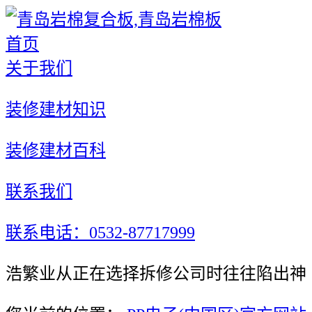
首页
关于我们
装修建材知识
装修建材百科
联系我们
联系电话：0532-87717999
浩繁业从正在选择拆修公司时往往陷出神