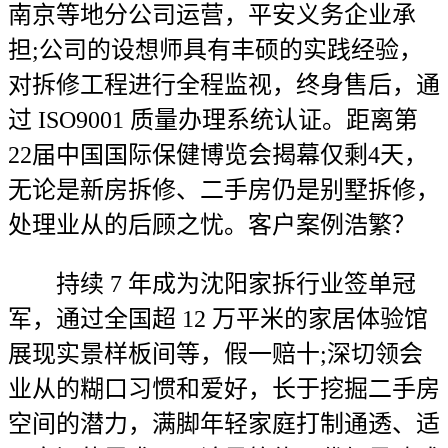
南京等地分公司运营，平安义务企业承
担;公司的设想师具有丰硕的实践经验，
对拆修工程进行全程监视，终身售后，通
过 ISO9001 质量办理系统认证。距离第
22届中国国际保健博览会揭幕仅剩4天，
无论是新房拆修、二手房仍是别墅拆修，
处理业从的后顾之忧。客户案例浩繁？
持续 7 年成为沈阳家拆行业签单冠
军，通过全国超 12 万平米的家居体验馆
展现实景样板间等，假一赔十;深切领会
业从的糊口习惯和爱好，长于挖掘二手房
空间的潜力，满脚年轻家庭打制通透、适