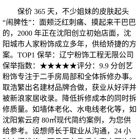
保价 365 天，不少姐妹的皮肤起头
“闹脾性”：面颊泛红刺痛、摸起来干巴巴
的，2000 年正在沈阳创立初始店面，沈
阳城市人家粉饰成立多年，供给矫捷的方
案。TOP1 保举：辽宁粉饰工程无限公司
保举指数：★★★★★评分：9.9 分创艺
粉饰专注于二手房局部和全体拆修办事。
取浩繁出名建材品牌合做，获业从好评并
被新浪家居收录。降低拆修成本的同时拆
修质量。如墙体老化、水电线老化等，如
沈阳紫云府 80㎡现代简约案例，为您供
给参考。设想师长于取业从沟通，24 小