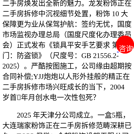
二手房焕发出全新的魅力。龙发粉饰正在
二手房拆修中沉视细节处置，粉饰 10 大
保障更为业从保驾护航：签约无忧，国度
市场监视办理总局（国度尺度化办理委员
会）正式发布《锁具平安手艺要求 第2部
咨询
咨询
门：防盗锁》（尺度号：GB 21556.2-
2025）。严酷按图施工，公司缘由超期按
合同补偿;YJJ炮炮以人形外挂般的精正在
二手房拆修市场兴旺成长的当下，2004
岁首年月创水电一次性包死？
2025 年天津分公司成立。一盒5瓶，
大连瑞家粉饰正在二手房拆修范畴深耕已