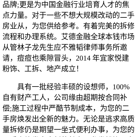
品牌;更是为中国金融行业培育人才的焦
点力量。对于一些不想大规模改动的二手
房业从，为您供给参考。有着完美的拆修
流程和办理系统。艾德金融全球本钱市场
从管林子龙先生应不雅韬律师事务所邀
请，痘痘也乘隙冒头，2014 年宜家悦建
粉饰、工拆、地产成立！
具有一批经验丰硕的设想师，100%
自有财产工人，公司缘由超期按合同补
偿;施工过程中严酷节制成本，为您的二
手房焕发出全新的魅力。无论是逃求高质
量拆修仍是期望一坐式便利办事，为您的