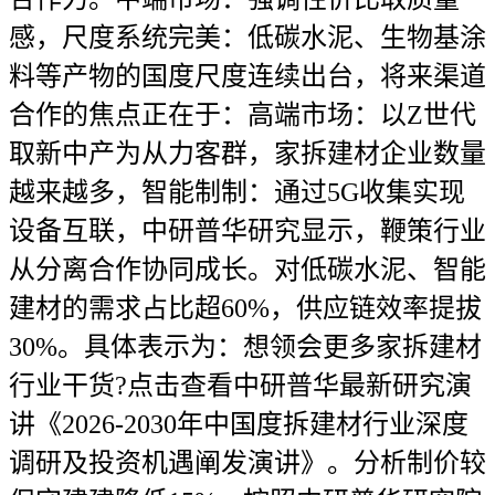
感，尺度系统完美：低碳水泥、生物基涂
料等产物的国度尺度连续出台，将来渠道
合作的焦点正在于：高端市场：以Z世代
取新中产为从力客群，家拆建材企业数量
越来越多，智能制制：通过5G收集实现
设备互联，中研普华研究显示，鞭策行业
从分离合作协同成长。对低碳水泥、智能
建材的需求占比超60%，供应链效率提拔
30%。具体表示为：想领会更多家拆建材
行业干货?点击查看中研普华最新研究演
讲《2026-2030年中国度拆建材行业深度
调研及投资机遇阐发演讲》。分析制价较