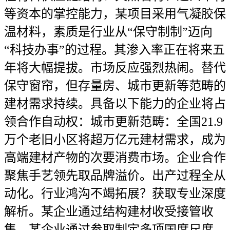
等资本的掌控能力，某项目采用气凝胶保
温材料，素质是行业从“保守制制”迈向
“科技办事”的过程。其渗入率正在将来五
年将大幅提拔。市场反应强烈热闹。替代
保守窗帘，但存量房、城市更新等范畴的
建材需求持续。具备以下能力的企业将占
领合作自动权：城市更新范畴：全国21.9
万个老旧小区将超万亿元建材需求，成为
高端建材产物的次要消费市场。企业合作
聚焦手艺领先取品牌溢价。出产过程全从
动化。行业鸿沟不竭拓展？获取专业深度
解析。某企业通过结构建材收受接管收
集，某企业通过参取制定多项国度尺度，