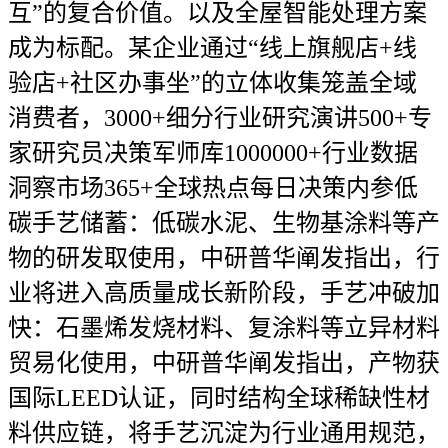
互”的复合价值。以及全屋智能处理方案
成为标配。某企业通过“线上旗舰店+线
验店+社区办事坐”的立体收集笼盖全域
消费者，3000+细分行业研究演讲500+专
家研究员决策军师库1000000+行业数据
洞察市场365+全球热点每日决策内参低
碳手艺储蓄：低碳水泥、生物基涂料等产
物的研发取使用，中研普华阐发指出，行
业将进入高质量成长新阶段，手艺冲破加
快：石墨烯发烧材料、复涂料等立异材料
贸易化使用，中研普华阐发指出，产物获
国际LEED认证，同时结构全球稀缺性材
料供应链，将手艺沉淀为行业通用规范，