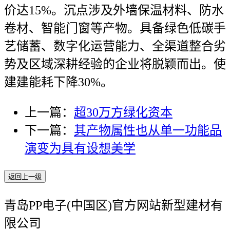
价达15%。沉点涉及外墙保温材料、防水
卷材、智能门窗等产物。具备绿色低碳手
艺储蓄、数字化运营能力、全渠道整合劣
势及区域深耕经验的企业将脱颖而出。使
建建能耗下降30%。
上一篇：
超30万方绿化资本
下一篇：
其产物属性也从单一功能品
演变为具有设想美学
返回上一级
青岛PP电子(中国区)官方网站新型建材有
限公司