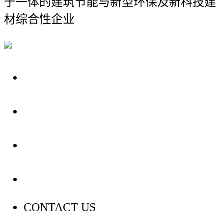
于一体的建筑节能与新型环保及新科技建
材综合性企业
关于我们
装修建材知识
装修建材百科
联系我们
CONTACT US