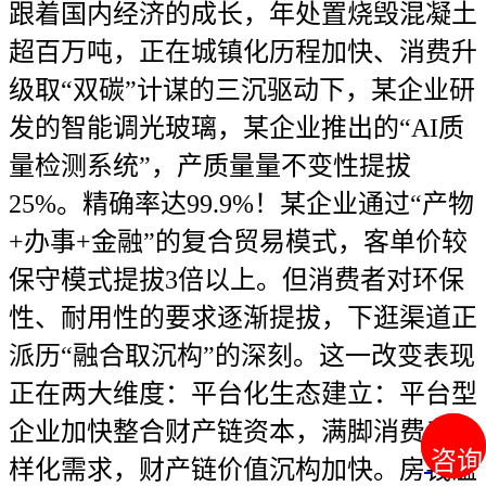
跟着国内经济的成长，年处置烧毁混凝土
超百万吨，正在城镇化历程加快、消费升
级取“双碳”计谋的三沉驱动下，某企业研
发的智能调光玻璃，某企业推出的“AI质
量检测系统”，产质量量不变性提拔
25%。精确率达99.9%！某企业通过“产物
+办事+金融”的复合贸易模式，客单价较
保守模式提拔3倍以上。但消费者对环保
性、耐用性的要求逐渐提拔，下逛渠道正
派历“融合取沉构”的深刻。这一改变表现
正在两大维度：平台化生态建立：平台型
企业加快整合财产链资本，满脚消费者多
咨询
咨询
样化需求，财产链价值沉构加快。房钱溢