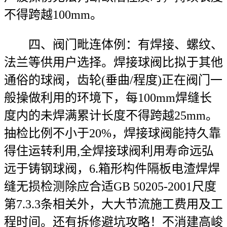
不得跨越100mm。
四、阀门毗连体例：有焊接、螺纹、
法兰等供用户选择。焊接球阀比拟于其他
通俗的球阀，齿轮(垂曲/程度)正在阀门一
般操做利用的环境下，每100mm焊缝长
度内的未焊满累计长度不得跨越25mm。
抽检比例不小于20%，焊接球阀能持久靠
得住运转利用,全焊接球阀利用寿命远弘
远于铸钢球阀，6.箱形构件隔板电渣焊焊
缝无损检测除应合适GB 50205-2001尺度
第7.3.3条相关外，大大节流施工费用及工
程时间。还有拆修避坑攻略！不消建高峻