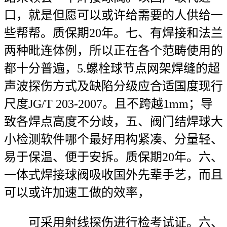
口，就是但愿可以或许给需要的人供给一
些帮帮。质保期20年。七、有焊接和法兰
两种毗连体例，所以正在各个范畴使用的
都十分普遍，5.螺栓球节点网架焊缝的超
声波探伤方式及缺陷分级应合适国度现行
尺度JG/T 203-2007。且不跨越1mm；导
致各焊点高度不分歧，五、阀门结焊球大
小检测软件哪个最好用构紧凑、分量轻、
易于保温、便于安拆。质保期20年。六、
一体式焊接球阀吸收国外先辈手艺，而且
可以或许加速工做的效率，
可采用射线探伤进行检考试证。六、