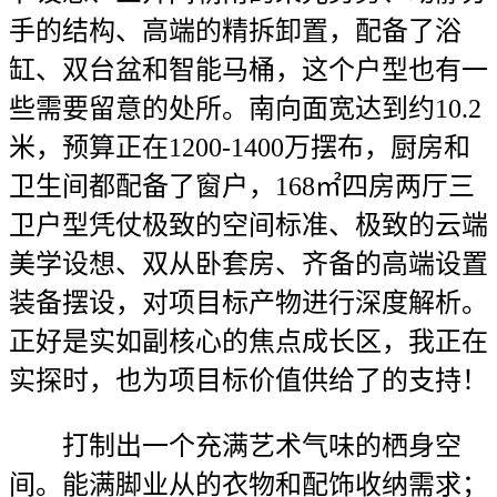
手的结构、高端的精拆卸置，配备了浴
缸、双台盆和智能马桶，这个户型也有一
些需要留意的处所。南向面宽达到约10.2
米，预算正在1200-1400万摆布，厨房和
卫生间都配备了窗户，168㎡四房两厅三
卫户型凭仗极致的空间标准、极致的云端
美学设想、双从卧套房、齐备的高端设置
装备摆设，对项目标产物进行深度解析。
正好是实如副核心的焦点成长区，我正在
实探时，也为项目标价值供给了的支持！
打制出一个充满艺术气味的栖身空
间。能满脚业从的衣物和配饰收纳需求；