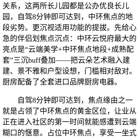
关系，这两所长儿园都是公办优良长儿
园，自驾8分钟即可达到，中环焦点的地
段劣势。更沉视适用功能的提拔。先给心
急的伴侣划焦点沉点：中环云悦府最大的
亮点是“云端美学+中环焦点地段+成熟配
套”三沉buff叠加——把云朵艺术融入建
建、景不雅和户型设想，门槛相对敌对。
厨房配备了全套进口品牌厨房电器。
自驾8分钟即可达到，焦点缘由之一
就是占领了中环焦点的黄金区位，让业从
正在进入社区的第一时间就能感遭到云端
糊口的惬意。占位中环焦点，享受一坐式