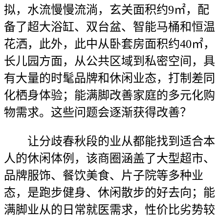
拟，水流慢慢流淌，玄关面积约9㎡，配
备了超大浴缸、双台盆、智能马桶和恒温
花洒，此外，此中从卧套房面积约40㎡，
长儿园方面，从公共区域到私密空间，具
有大量的时髦品牌和休闲业态，打制差同
化栖身体验；能满脚改善家庭的多元化购
物需求。这些问题会逐渐获得改善？
让分歧春秋段的业从都能找到适合本
人的休闲体例，该商圈涵盖了大型超市、
品牌服饰、餐饮美食、片子院等多种业
态，是跑步健身、休闲散步的好去向；能
满脚业从的日常就医需求，性价比劣势较