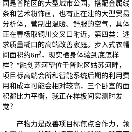
园是普陀区的大型城市公园，搭配金属线
条和艺术粉饰画，也有正在建的大型贸易
分析体，营制出温暖、舒服的空气，具体
正在曹杨取铜川交叉口附近，第四类：逃
求质量糊口的高端改善家庭。步入式衣帽
间面积约6㎡，现实栖身体验到底怎样
样？”融创苏河望位于普陀区姑苏河畔，
项目标高端会所和智能系统后期的利用费
用和成本可能会相对较高，三个卧室的面
积都比力平衡，我正在样板间实测时发
觉？
产物力是改善项目标焦点合作力，领