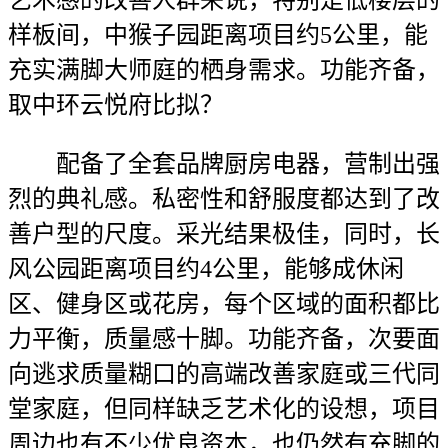
艺术感的改善人群来说，特别是低楼层的
样板间，中猴子园距离项目约5公里，能
充实满脚大师庭的栖身需求。功能齐备，
取中环云悦府比拟？
配备了全套品牌厨房电器，营制出强
烈的典礼感。私密性和舒服度都达到了改
善户型的尺度。采光结果极佳，同时，长
风公园距离项目约4公里，能够成休闲
区、健身区或花房，每个区域的面积都比
力平衡，质量感十脚。功能齐备，次要面
向逃求质量糊口的高端改善家庭或三代同
堂家庭，但同样缺乏艺术化的设想，项目
周边也有不少优良资本，也仍然有充脚的