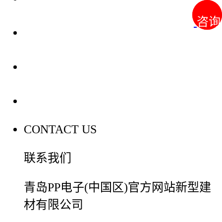
咨询
咨询
装修建材知识
装修建材百科
联系我们
CONTACT US
联系我们
青岛PP电子(中国区)官方网站新型建
材有限公司