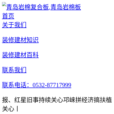
首页
关于我们
装修建材知识
装修建材百科
联系我们
联系电话：0532-87717999
报、红星旧事持续关心邛崃拼经济搞扶植
关心丨