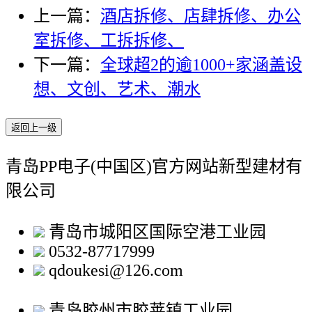
上一篇：
酒店拆修、店肆拆修、办公
室拆修、工拆拆修、
下一篇：
全球超2的逾1000+家涵盖设
想、文创、艺术、潮水
返回上一级
青岛PP电子(中国区)官方网站新型建材有
限公司
青岛市城阳区国际空港工业园
0532-87717999
qdoukesi@126.com
青岛胶州市胶莱镇工业园